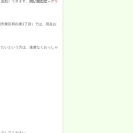
（
有料
）できます。
問い合わせ
←クリ
岡市東区和白東1丁目）では、現在お
けたいという方は、遠慮なくおっしゃ
、
クスしてください。