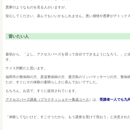
悪夢のようなものを見る人がいますが、
安心してください、喜んでもいいかもしれません。悪い感情や悪夢がデトック
習いたい人
最初から、「よし、アクセスバーズを習って自分でできるようになろう。」と
す。
ナイス判断だと思います。
福岡市の整体師の方、柔道整体師の方、鹿児島のリンパマッサージの方、整体
たが、すぐにその体験の素晴らしさに喜んでおいででした。
もちろん、お店で、すぐに提供されています。
アクセスバーズ講座（プラクティショナー養成コース
）は、
受講者一人でも九
「体験してないけど、すごそうだから、もう講座を受けて習おう」と決意され