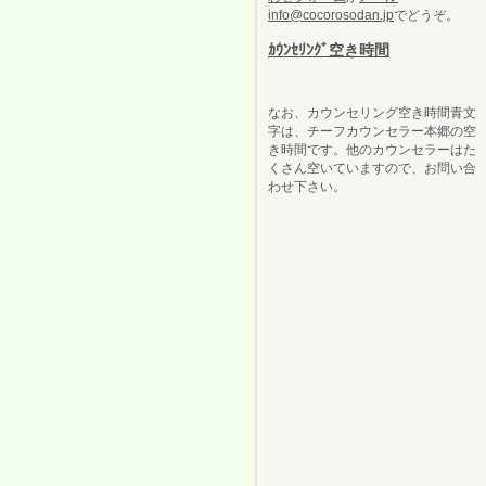
info@cocorosodan.jp
でどうぞ。
ｶｳﾝｾﾘﾝｸﾞ空き時間
なお、カウンセリング空き時間青文
字は、チーフカウンセラー本郷の空
き時間です。他のカウンセラーはた
くさん空いていますので、お問い合
わせ下さい。