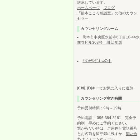
継承しています。
ホームページ
ブログ
「熊本こころ相談室」の他のカウン
セラー
カウンセリングルーム
熊本市中央区水前寺6丁目10-44水
前寺ビル303号 周 辺地図
ｶ ｳﾝｾﾘﾝｸﾞﾙｰﾑの中
[Ctrl]+[D]キーでお気に入りに追加
カウンセリング空き時間
予約受付時間：9時～19時
予約電話： 096-384-3181 完全予
約制 早めにご予約ください。
繋がらない時は、ご用件と電話番号
とお名前を留守録に残すか、
問い合
わせフォーム
か
メール