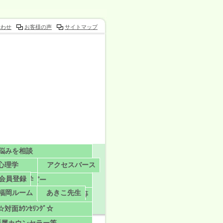
合わせ
お客様の声
サイトマップ
悩みを相談
ｰ心理学
アクセスバース
悩みを相談
会員登録
ラー心理学
腸心セラピー
福岡ルーム
あきこ先生
われる勇気
イプによるカウンセリング等
☆対面ｶｳﾝｾﾘﾝｸﾞ☆