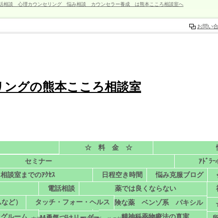
話相談 心理カウンセリング 悩み相談 カウンセラー養成 は熊本こころ相談室へ
お問い
リングの熊本こころ相談室
☆ 料 金 ☆
でサポートします。
セミナー
ｱﾄﾞﾗ
セミナー受講料金
録
相談室までのｱｸｾｽ
日程空き時間
悩み克服ブログ
プラクティショナー養成） in福岡市、熊本市、八代市
アド
カウンセリング料金
電話相談
薬では良くならない
相談室への行き方、アクセス
の特色
セミナー情報 in熊本こころ相談室
嫌
営業時間
電話・スカ
ムなど）
タッチ・フォー・ヘルス
所
危険な薬 ベンゾ系 パキシル
相談室への行き方
学SMILE勇気づけの親子・人間関係セミナー
ングルーム
精神科薬物療法の真実
づけ学習会・ELM勇気づけリーダー養成コース