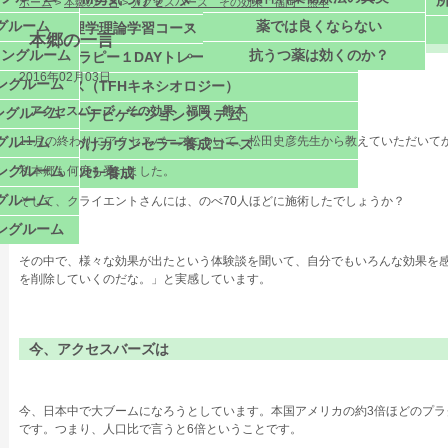
ホーム
>
本郷の一言
>
アクセスバーズ その効果 福岡 熊本
グルーム
薬では良くならない
アドラー心理学理論学習コース
本郷の一言
リングルーム
抗うつ薬は効くのか？
ラーオンサセラピー１DAYトレーニング
2016年02月03日
ングルーム
フォーヘルス（TFHキネシオロジー）
アクセスバーズ その効果 福岡 熊本
ングルーム
学ぶ「ハッピーナビゲーションシステム」
グルーム
11月の終わりにアクセスバーズについて、松田史彦先生から教えていただいて
ー心理学勇気づけカウンセラー養成コース
ングルーム
私本郷も何度も受けました。
ｶｳﾝｾﾗｰ養成
グルーム
そして、クライエントさんには、のべ70人ほどに施術したでしょうか？
ングルーム
その中で、様々な効果が出たという体験談を聞いて、自分でもいろんな効果を
を削除していくのだな。」と実感しています。
今、アクセスバーズは
今、日本中で大ブームになろうとしています。本国アメリカの約3倍ほどのプラ
です。つまり、人口比で言うと6倍ということです。