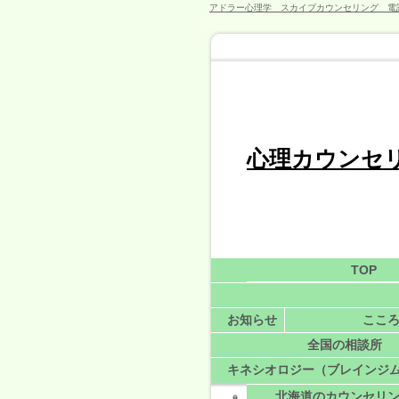
アドラー心理学 スカイプカウンセリング 電
心理カウンセ
TOP
このような悩み解決ま
お知らせ
会員登
こころ
アクセス・バーズ講座（
全国の相談所
熊本こころ
当相談室
各種
キネシオロジー（ブレインジ
全国の相談
アドラー心理
北海道のカウンセリ
ELM勇気