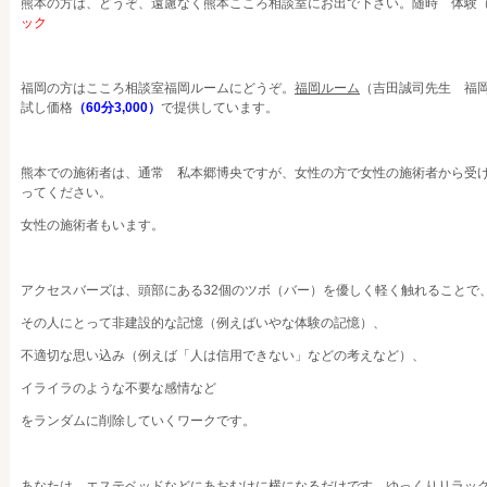
熊本の方は、どうぞ、遠慮なく熊本こころ相談室にお出で下さい。随時 体験
ック
福岡の方はこころ相談室福岡ルームにどうぞ。
福岡ルーム
（吉田誠司先生 福
試し価格
（60分3,000）
で提供しています。
熊本での施術者は、通常 私本郷博央ですが、女性の方で女性の施術者から受
ってください。
女性の施術者もいます。
アクセスバーズは、頭部にある32個のツボ（バー）を優しく軽く触れることで
その人にとって非建設的な記憶（例えばいやな体験の記憶）、
不適切な思い込み（例えば「人は信用できない」などの考えなど）、
イライラのような不要な感情など
をランダムに削除していくワークです。
あなたは、エステベッドなどにあおむけに横になるだけです。ゆっくりリラッ