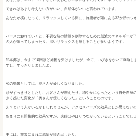
できればあまり考えない方がいい、自然体がいいと言われています。
あなたが横になって、リラックスしている間に、施術者が頭にある32か所のツ
バースに触れていくと、不要な脳の情報を削除するために脳波のエネルギーが
の人が眠ってしまったり、深いリラックスを感じることが多いようです。
私本郷は、今まで10回ほど施術を受けましたが、全て、いびきをかいて爆睡し
すし、すっきりしましたよ。
私の効果としては、奥さんが優しくなりました。
頭がすっきりとしたり、お客さんが増えたり、穏やかになったという自分自身
きく感じた変化が「奥さんが優しくなった」ということなのです。
え？という人がいるかもしれませんが、アクセスバーズの効果としか思えない
あまりにも間接的な効果ですが、夫婦はやはりつながっているということでし
中には、非常にまれに感情が噴き出したり、