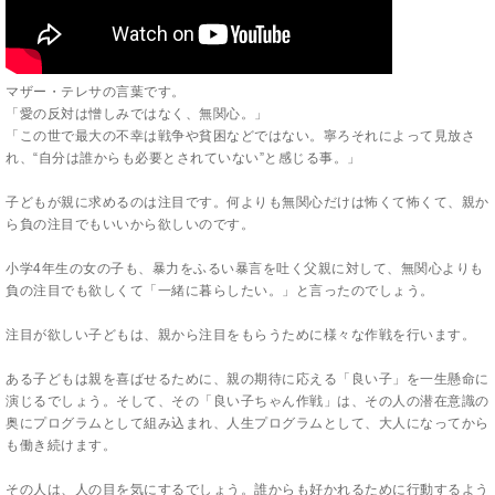
マザー・テレサの言葉です。
「愛の反対は憎しみではなく、無関心。」
「この世で最大の不幸は戦争や貧困などではない。寧ろそれによって見放さ
れ、“自分は誰からも必要とされていない”と感じる事。」
子どもが親に求めるのは注目です。何よりも無関心だけは怖くて怖くて、親か
ら負の注目でもいいから欲しいのです。
小学4年生の女の子も、暴力をふるい暴言を吐く父親に対して、無関心よりも
負の注目でも欲しくて「一緒に暮らしたい。」と言ったのでしょう。
注目が欲しい子どもは、親から注目をもらうために様々な作戦を行います。
ある子どもは親を喜ばせるために、親の期待に応える「良い子」を一生懸命に
演じるでしょう。そして、その「良い子ちゃん作戦」は、その人の潜在意識の
奥にプログラムとして組み込まれ、人生プログラムとして、大人になってから
も働き続けます。
その人は、人の目を気にするでしょう。誰からも好かれるために行動するよう