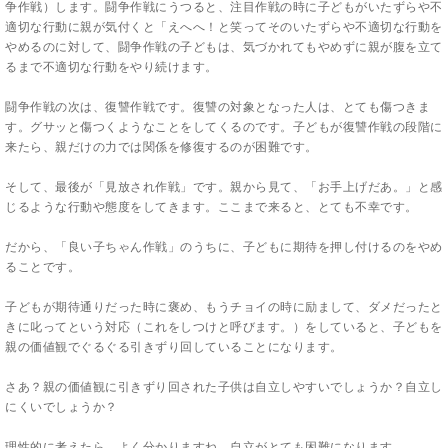
争作戦）します。闘争作戦にうつると、注目作戦の時に子どもがいたずらや不
適切な行動に親が気付くと「えへへ！と笑ってそのいたずらや不適切な行動を
やめるのに対して、闘争作戦の子どもは、気づかれてもやめずに親が腹を立て
るまで不適切な行動をやり続けます。
闘争作戦の次は、復讐作戦です。復讐の対象となった人は、とても傷つきま
す。グサッと傷つくようなことをしてくるのです。子どもが復讐作戦の段階に
来たら、親だけの力では関係を修復するのが困難です。
そして、最後が「見放され作戦」です。親から見て、「お手上げだあ。」と感
じるような行動や態度をしてきます。ここまで来ると、とても不幸です。
だから、「良い子ちゃん作戦」のうちに、子どもに期待を押し付けるのをやめ
ることです。
子どもが期待通りだった時に褒め、もうチョイの時に励まして、ダメだったと
きに叱ってという対応（これをしつけと呼びます。）をしていると、子どもを
親の価値観でぐるぐる引きずり回していることになります。
さあ？親の価値観に引きずり回された子供は自立しやすいでしょうか？自立し
にくいでしょうか？
理性的に考えたら、よく分かりますね。自立がとても困難になります。