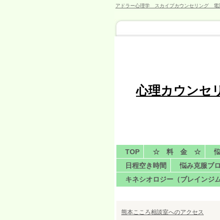
アドラー心理学 スカイプカウンセリング 電
心理カウンセ
TOP
☆ 料 金 ☆
日程空き時間
悩み克服ブ
キネシオロジー（ブレインジ
熊本こころ相談室へのアクセス