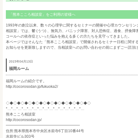
「熊本こころ相談室」をご利用の皆様へ
1993年の創立以来、数々の心理学に関するセミナーの開催や心理カウンセリ
相談室」では、鬱 (うつ) 、無気力、パニック障害、対人恐怖症、過食、摂食
コールへの依存症といった悩みを抱える多くの方たちを見守ってきました。
本ページではそんなた「熊本こころ相談室」で開催されるセミナー日程に関す
お知らせを更新致しますので、当相談室へのお問い合わせの前にまずご一読頂
2015年04月13日
福岡ルーム
福岡ルームの紹介です。
http://cocorosodan.jp/fukuoka2/
◇◆◇◆◇◆◇◆◇◆◇◆◇◆◇◆◇◆◇◆◇◆◇
*…*…*…*…*…*…*…*…*…*…*…*…*…*…*…
熊本こころ相談室
http://cocorosodan.jp/
━━━━━━━━━━━━━━━━━━━━
住所:熊本県熊本市中央区水前寺6丁目10番44号
水前寺ビル303号