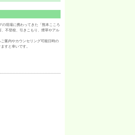
ングの現場に携わってきた「熊本こころ
障害、不登校、引きこもり、煙草やアル
るご案内やカウンセリング可能日時の
けますと幸いです。