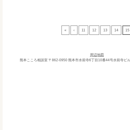
«
‹
11
12
13
14
15
周辺地図
熊本こころ相談室 〒862-0950 熊本市水前寺6丁目10番44号水前寺ビル303