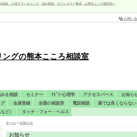
話相談 心理カウンセリング 悩み相談 カウンセラー養成 は熊本こころ相談室へ
お問い
リングの熊本こころ相談室
悩みを相談
セミナー
ｱﾄﾞﾗｰ心理学
アクセスバース
お知ら
ログ
会員登録
全国の相談所
電話相談
薬では良くならない
ムなど）
タッチ・フォー・ヘルス
ホーム
>
お知らせ
お知らせ