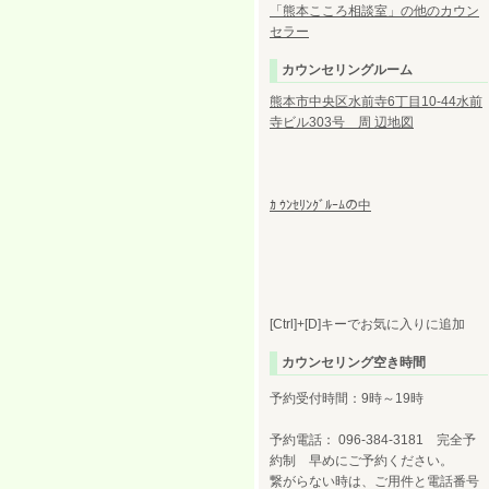
「熊本こころ相談室」の他のカウン
セラー
カウンセリングルーム
熊本市中央区水前寺6丁目10-44水前
寺ビル303号 周 辺地図
ｶ ｳﾝｾﾘﾝｸﾞﾙｰﾑの中
[Ctrl]+[D]キーでお気に入りに追加
カウンセリング空き時間
予約受付時間：9時～19時
予約電話： 096-384-3181 完全予
約制 早めにご予約ください。
繋がらない時は、ご用件と電話番号